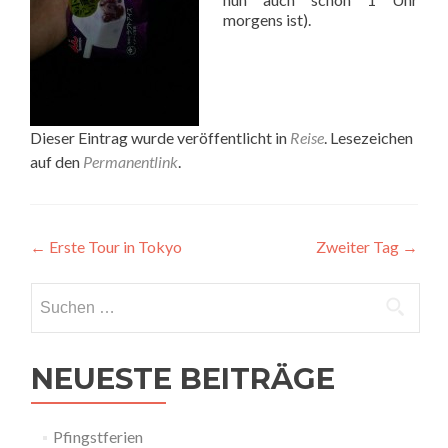
morgens ist).
Dieser Eintrag wurde veröffentlicht in
Reise
. Lesezeichen
auf den
Permanentlink
.
Beitragsnavigation
←
Erste Tour in Tokyo
Zweiter Tag
→
Suchen
nach:
NEUESTE BEITRÄGE
Pfingstferien