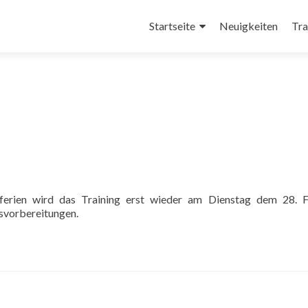
Zum
Inhalt
Startseite
Neuigkeiten
Tra
springen
tferien wird das Training erst wieder am Dienstag dem 28. F
gsvorbereitungen.