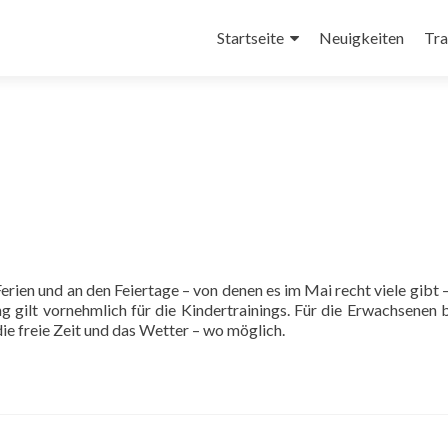
Zum
Inhalt
Startseite
Neuigkeiten
Tra
springen
Ferien und an den Feiertage – von denen es im Mai recht viele gibt –
ng gilt vornehmlich für die Kindertrainings. Für die Erwachsenen 
e freie Zeit und das Wetter – wo möglich.