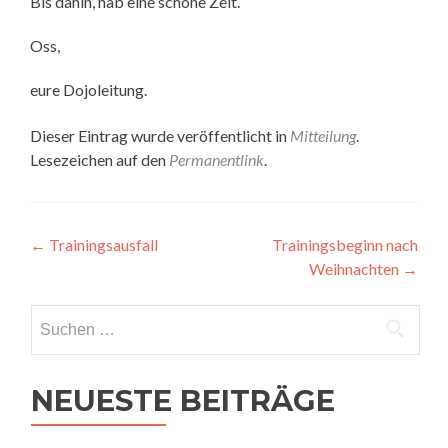
Bis dahin, hab eine schöne Zeit.
Oss,
eure Dojoleitung.
Dieser Eintrag wurde veröffentlicht in
Mitteilung
.
Lesezeichen auf den
Permanentlink
.
Beitragsnavigation
←
Trainingsausfall
Trainingsbeginn nach
Weihnachten
→
Suchen
nach:
NEUESTE BEITRÄGE