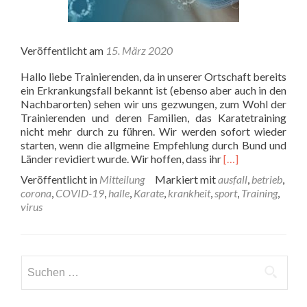
Veröffentlicht am
15. März 2020
Hallo liebe Trainierenden, da in unserer Ortschaft bereits
ein Erkrankungsfall bekannt ist (ebenso aber auch in den
Nachbarorten) sehen wir uns gezwungen, zum Wohl der
Trainierenden und deren Familien, das Karatetraining
nicht mehr durch zu führen. Wir werden sofort wieder
starten, wenn die allgmeine Empfehlung durch Bund und
Read
Länder revidiert wurde. Wir hoffen, dass ihr
[…]
more
Veröffentlicht in
Mitteilung
Markiert mit
ausfall
,
betrieb
,
about
corona
,
COVID-19
,
halle
,
Karate
,
krankheit
,
sport
,
Training
,
Trainingsbetrieb
virus
wegen
COVID-
19
eingestellt
Suchen
nach: