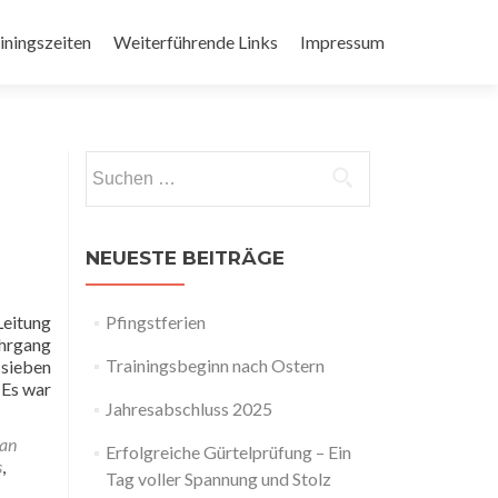
iningszeiten
Weiterführende Links
Impressum
Suchen
nach:
NEUESTE BEITRÄGE
Leitung
Pfingstferien
ehrgang
Trainingsbeginn nach Ostern
 sieben
 Es war
Jahresabschluss 2025
ian
Erfolgreiche Gürtelprüfung – Ein
s
,
Tag voller Spannung und Stolz