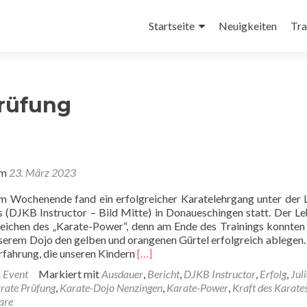
Zum
Inhalt
Startseite
Neuigkeiten
Tra
springen
Prüfung
am
23. März 2023
 Wochenende fand ein erfolgreicher Karatelehrgang unter der 
s (DJKB Instructor – Bild Mitte) in Donaueschingen statt. Der L
eichen des „Karate-Power“, denn am Ende des Trainings konnten
nserem Dojo den gelben und orangenen Gürtel erfolgreich ablegen.
Read
rfahrung, die unseren Kindern
[…]
more
n
Event
Markiert mit
Ausdauer
,
Bericht
,
DJKB Instructor
,
Erfolg
,
Jul
about
rate Prüfung
,
Karate-Dojo Nenzingen
,
Karate-Power
,
Kraft des Karate
Nenzinger
are