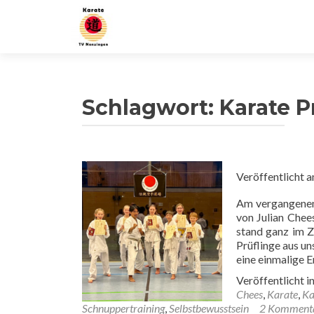
Schlagwort:
Karate 
Veröffentlicht 
Am vergangenem
von Julian Chee
stand ganz im Z
Prüflinge aus u
eine einmalige E
Veröffentlicht i
Chees
,
Karate
,
Ka
Schnuppertraining
,
Selbstbewusstsein
2 Komment