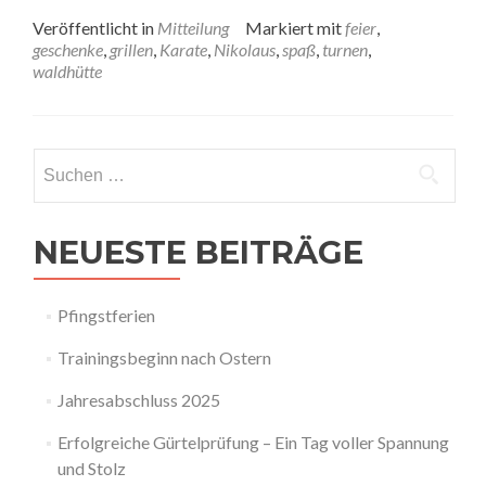
more
about
Veröffentlicht in
Mitteilung
Markiert mit
feier
,
Nikolausfeier
geschenke
,
grillen
,
Karate
,
Nikolaus
,
spaß
,
turnen
,
waldhütte
Suchen
nach:
NEUESTE BEITRÄGE
Pfingstferien
Trainingsbeginn nach Ostern
Jahresabschluss 2025
Erfolgreiche Gürtelprüfung – Ein Tag voller Spannung
und Stolz