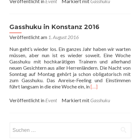
Veröffentlicht in
Event
Markiert mit
Gasshuku
Tag2
–
Gasshuku
in
Gasshuku in Konstanz 2016
Konstanz
Veröffentlicht am
1. August 2016
2016
Nun geht’s wieder los. Ein ganzes Jahr haben wir warten
müssen, aber nun ist es wieder soweit. Eine Woche
Gasshuku mit hochkarätigen Trainern und allerhand
neuen Gesichtern aus aller Herrenländern. Die Nacht von
Sonntag auf Montag gehört ja schon obligatorisch mit
zum Gasshuku. Das Anreise-Feeling und Einstimmen
Read
führt langsam in die eine Woche ein, in
[…]
more
about
Veröffentlicht in
Event
Markiert mit
Gasshuku
Gasshuku
in
Konstanz
2016
Suchen
nach: