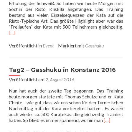
Erholung der Schweiß. So haben wir heute Morgen mit
Sochin bei Risto Kiiskilä angefangen. Das Training
bestand aus vielen Einzelsequenzen der Kata auf die
Risto-Typische Art. Das größte Highlight aber war das
Rea
“Freilaufen” der Kata mit 500 Teilnehmern gleichzeitig.
mor
[…]
abo
Tag
Veröffentlicht in
Event
Markiert mit
Gasshuku
3–
Gas
in
Kon
Tag2 – Gasshuku in Konstanz 2016
201
Veröffentlicht am
2. August 2016
Nun hat auch der zweite Tag begonnen. Das Training
heute morgen startete mit Thomas Schulze und er Kata
Chinte – wie gut, dass wir uns schon für den Turnerischen
Nachmittag mit der Kata vorbereitet hatten . Es waren
auch wieder ca. 500 Karatekas. die gleichzeitig Trainiert
Read
haben. So blieb es immer spannend, wo hin man
[…]
more
about