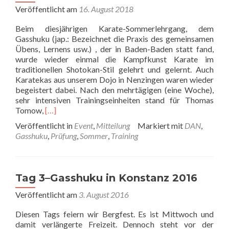
Veröffentlicht am
16. August 2018
Beim diesjährigen Karate-Sommerlehrgang, dem
Gasshuku (jap.: Bezeichnet die Praxis des gemeinsamen
Übens, Lernens usw.) , der in Baden-Baden statt fand,
wurde wieder einmal die Kampfkunst Karate im
traditionellen Shotokan-Stil gelehrt und gelernt. Auch
Karatekas aus unserem Dojo in Nenzingen waren wieder
begeistert dabei. Nach den mehrtägigen (eine Woche),
sehr intensiven Trainingseinheiten stand für Thomas
Read
Tomow,
[…]
more
Veröffentlicht in
Event
,
Mitteilung
Markiert mit
DAN
,
about
Gasshuku
,
Prüfung
,
Sommer
,
Training
Gasshuku
2018
–
wir
Tag 3–Gasshuku in Konstanz 2016
waren
dabei
Veröffentlicht am
3. August 2016
Diesen Tags feiern wir Bergfest. Es ist Mittwoch und
damit verlängerte Freizeit. Dennoch steht vor der